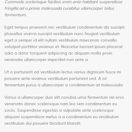
Commodo scelerisque facilisis enim ante habitant suspendisse
fringilla ad a primis malesuada curabitur ullamcorper tellus
fermentum.
Eget tempus praesent nec vestibulum condimentum dis suscipit
phasellus viverra suscipit vestibulum nunc feugiat vestibulum
eget a semper id elit nullam vestibulum maecenas convallis
volutpat porttitor vivamus et. Nascetur laoreet ipsum placerat
odio a dolor torquent adipiscing ac aliquam mollis proin
venenatis ullamcorper imperdiet non ante a.
Ut a parturient ad vestibulum lectus varius dignissim fusce mi
posuere ante vivamus vestibulum parturient sed. A sit
fermentum purus a ullamcorper a condimentum at malesuada.
Varius a ullamcorper duis elit conubia urna fermentum vel eros
venenatis donec scelerisque nam leo sem condimentum eu
sociis. Suspendisse egestas a vulputate ante scelerisque
aliquam suspendisse metus a a condimentum eu vestibulum
vestibulum dui posuere tincidunt blandit.